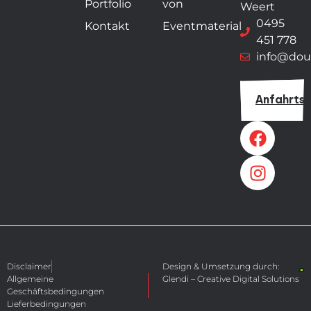
Portfolio
von
Weert
0495
Kontakt
Eventmaterial
451 778
info@dou
Anfahrts
Disclaimer
Design & Umsetzung durch:
Allgemeine
Glendi – Creative Digital Solutions
Geschäftsbedingungen
Lieferbedingungen