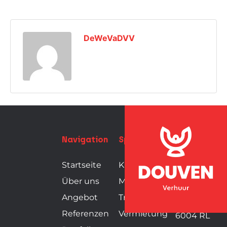
DeWeVaDVV
Navigation
Spezialisierungen
Douven
Verhuur
Startseite
Kühlung
Über uns
Mobilität
Seelenstraat
Angebot
Transportservice
3
Referenzen
Vermietung
6004 RL