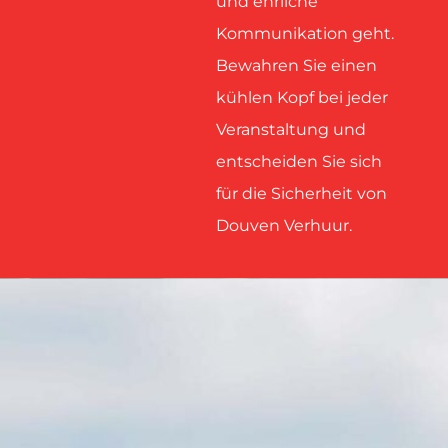
und ehrliche
Kommunikation geht.
Bewahren Sie einen
kühlen Kopf bei jeder
Veranstaltung und
entscheiden Sie sich
für die Sicherheit von
Douven Verhuur.