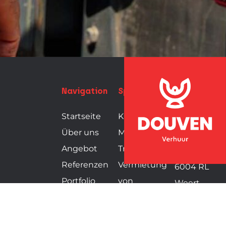
Navigation
Spezialisierungen
Douven
Verhuur
Startseite
Kühlung
Über uns
Mobilität
Seelenstraat
Angebot
Transportservice
3
Referenzen
Vermietung
6004 RL
Portfolio
von
Weert
0495
Kontakt
Eventmaterial
451 778
info@dou