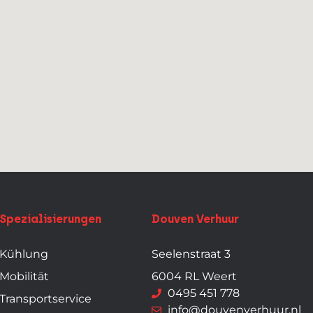
Spezialisierungen
Douven Verhuur
Kühlung
Seelenstraat 3
Mobilität
6004 RL Weert
0495 451 778
Transportservice
info@douvenverhuur.nl