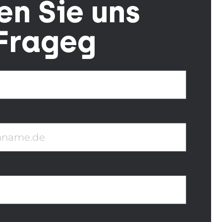
en Sie
uns
 Frageg