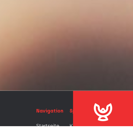
Navigation
Spezialisierungen
Douven
Verhuur
Startseite
Kühlung