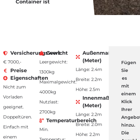
Container ist
Versicherungswert
Gewicht
Außenmaß
(Meter)
€ 7000,-
Leergewicht:
Fügen
Länge: 2.4m
Preise
Sie
1300kg
Eigenschaften
es
Breite: 2.2m
Maximalgewicht:
mit
Nicht zum
Höhe: 2.5m
4000kg
einem
Vorladen
Innenmaß
Klick
Nutzlast:
(Meter)
geeignet.
Ihrer
2700kg
Länge: 2.2m
Doppeltüren.
Angebot
Temperaturbereich
Breite: 2.0m
hinzu.
Einfach mit
Min.
Die
Höhe: 2.2m
einem
Temperatur: