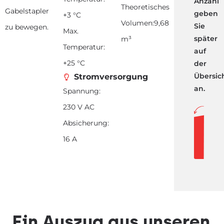
Anzahl
Theoretisches
Gabelstapler
geben
+3 °C
Volumen:9,68
Sie
zu bewegen.
Max.
später
m³
Temperatur:
auf
+25 °C
der
Übersich
Stromversorgung
an.
Spannung:
230 V AC
Absicherung:
Ange
16 A
h
Kühlzell
Ein Auszug aus unseren